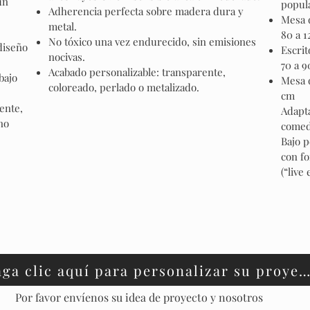
un
popul
Adherencia perfecta sobre madera dura y
Mesa 
metal.
80 a 
No tóxico una vez endurecido, sin emisiones
 diseño
Escrit
nocivas.
70 a 
Acabado personalizable: transparente,
bajo
Mesa d
coloreado, perlado o metalizado.
cm
ente,
Adapta
no
comed
Bajo 
con fo
(“live
Haga clic aquí para personalizar su proyecto
Por favor envíenos su idea de proyecto y nosotros