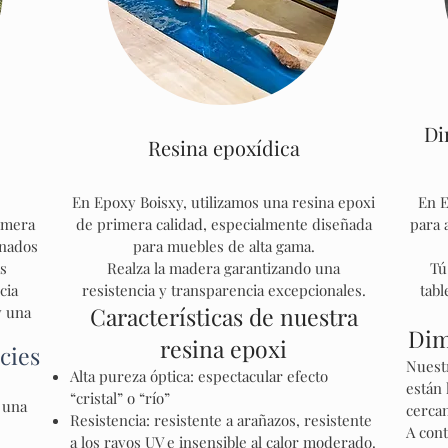
Di
Resina epoxídica
En Epoxy Boisxy, utilizamos una resina epoxi
En E
imera
de primera calidad, especialmente diseñada
para 
onados
para muebles de alta gama.
s
Realza la madera garantizando una
Tú
cia
resistencia y transparencia excepcionales.
tabl
Características de nuestra
y una
Dim
.
resina epoxi
cies
Nuest
Alta pureza óptica: espectacular efecto
están 
“cristal” o “río”
 una
cerca
Resistencia: resistente a arañazos, resistente
A con
a los rayos UV e insensible al calor moderado.