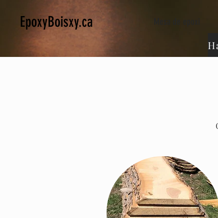
EpoxyBoisxy.ca
Mesa de epoxi