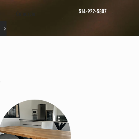
514-922-5807
i
Comercio
…