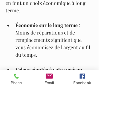
en font un choix économique à long 
terme.
Économie sur le long terme
 : 
Moins de réparations et de 
remplacements signifient que 
vous économisez de l'argent au fil 
du temps.
Valeur ajoutée à votre maison
 : 
Un sol en époxy bien installé peut 
Phone
Email
Facebook
augmenter la valeur de votre 
propriété, ce qui en fait un bon 
investissement.
Polyvalence d'utilisation
Les sols en époxy ne se limitent pas à 