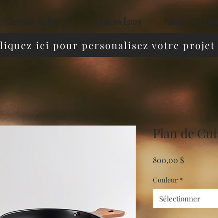
Comptoir en Époxy
Bureau en Époxy
Plancher en Épo
liquez ici pour personalisez votre projet
Plan de Cu
Prix
800,00 $
Couleur
*
Sélectionner