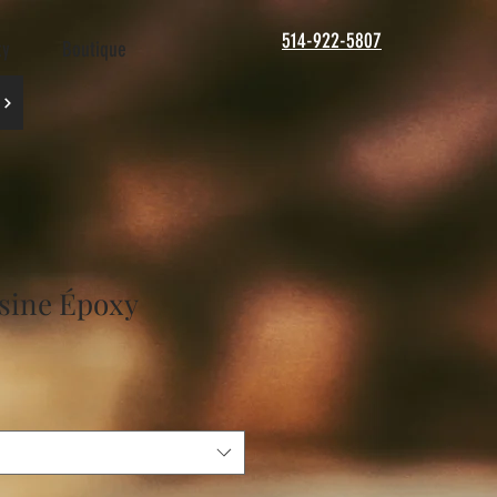
514-922-5807
xy
Boutique
isine Époxy