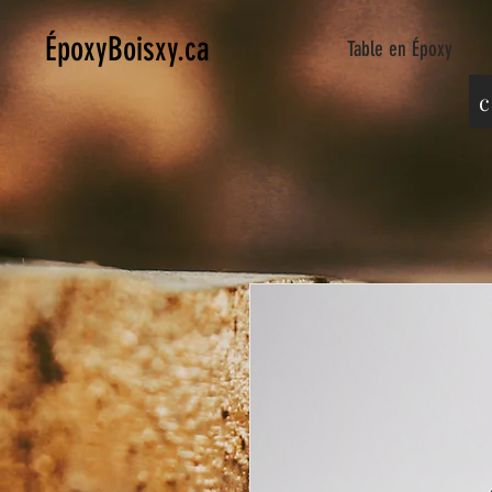
ÉpoxyBoisxy.ca
Table en Époxy
c